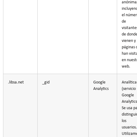
anónima
incluyen
el núme
de
visitante
de dond
vienen y 
páginas 
han visi
en nuest
web.
.libsa.net
_gid
Google
Analítica
Analytics
(servicio
Google
Analytics
Se usa p
distingui
los
usuarios.
Utilizam