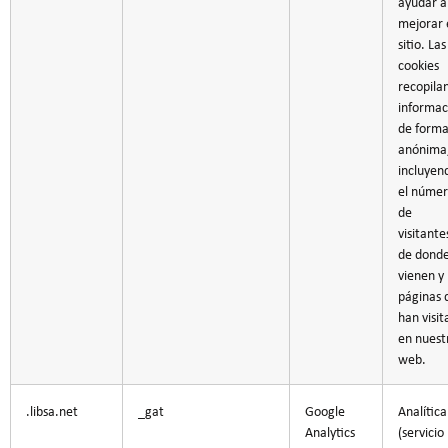
ayudar a
mejorar 
sitio. Las
cookies
recopila
informac
de form
anónima
incluyen
el núme
de
visitante
de dond
vienen y 
páginas 
han visi
en nuest
web.
.libsa.net
_gat
Google
Analítica
Analytics
(servicio