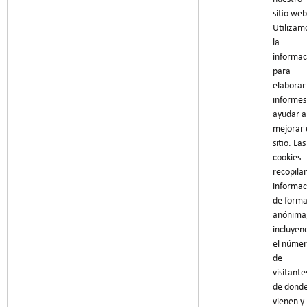
sitio web
Utilizam
la
informac
para
elaborar
informes
ayudar a
mejorar 
sitio. Las
cookies
recopila
informac
de form
anónima
incluyen
el núme
de
visitante
de dond
vienen y 