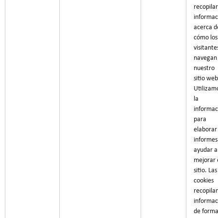
recopilar
informac
acerca d
cómo los
visitante
navegan
nuestro
sitio web
Utilizam
la
informac
para
elaborar
informes
ayudar a
mejorar 
sitio. Las
cookies
recopila
informac
de form