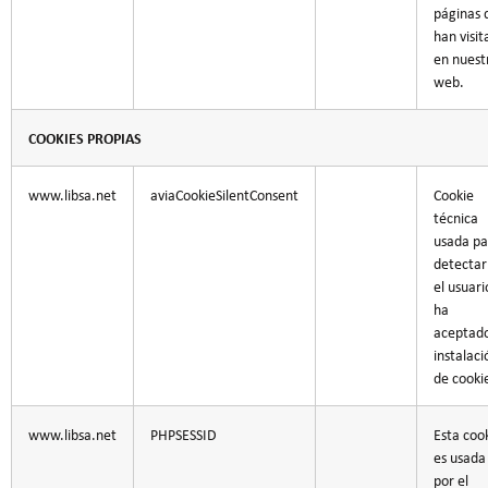
páginas 
han visi
en nuest
web.
COOKIES PROPIAS
www.libsa.net
aviaCookieSilentConsent
Cookie
técnica
usada pa
detectar 
el usuari
ha
aceptado
instalaci
de cooki
www.libsa.net
PHPSESSID
Esta coo
es usada
por el