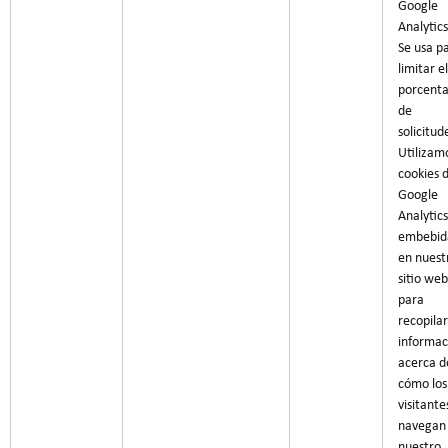
Google
Analytics
Se usa p
limitar el
porcenta
de
solicitud
Utilizam
cookies 
Google
Analytics
embebid
en nuest
sitio web
para
recopilar
informac
acerca d
cómo los
visitante
navegan
nuestro