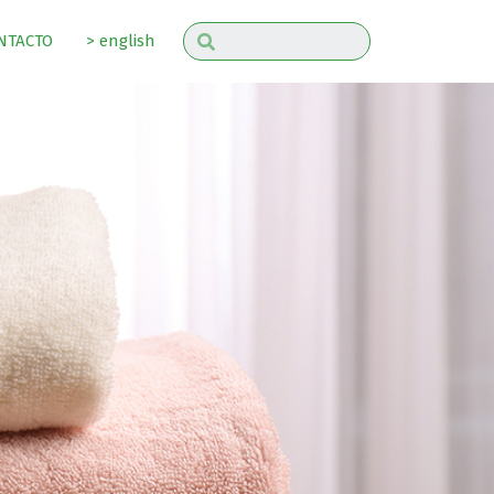
NTACTO
> english